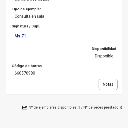
s
Tipo de ejemplar
a
Consulta en sala
l:
Signatura / Supl.
Ms.71
Disponibilidad
Disponible
Código de barras
660570980
Notas
/
Nº de ejemplares disponibles:
Nº de veces prestado:
1
0