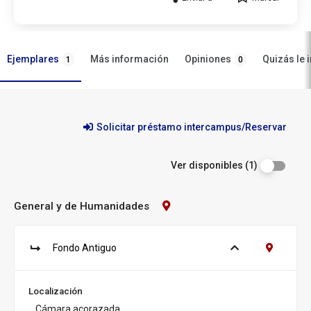
Ejemplares
Opiniones
Más información
Quizás le 
1
0
Ejemplares
Solicitar préstamo intercampus/Reservar
Ver disponibles (1)
General y de Humanidades
Contacto
Biblioteca:
General
y
Fondo Antiguo
Ver ejemplares
Contacto 
de
S
u
Humanidades
c
Localización
u
Cámara acorazada
r