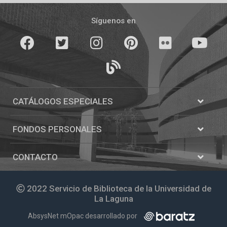
Pié
de
Síguenos en
página
Facebook
Twitter
Instagram
Pinterest
Flickr
youTube
Blogs
CATÁLOGOS ESPECIALES
Abrir
Catálogos
FONDOS PERSONALES
Abrir
Fondos
personale
CONTACTO
Abrir
Contacto
2022 Servicio de Biblioteca de la Universidad de
La Laguna
AbsysNet mOpac desarrollado por