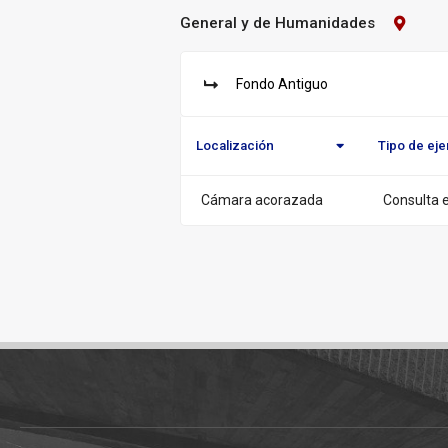
General y de Humanidades
Contact
Biblioteca:
General
y
Fondo Antiguo
de
S
u
Humani
c
Localización
Tipo de ej
u
r
s
Cámara acorazada
Consulta e
a
l:
Pié
de
página