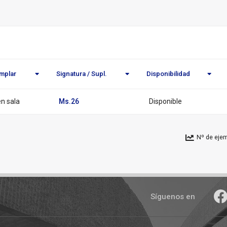
o
dades
emplar
Signatura / Supl.
Disponibilidad
n sala
Ms.26
Disponible
Nº de ejem
Síguenos en