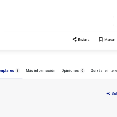
Enviar a
Marcar
emplares
Opiniones
Más información
Quizás le inter
1
0
So