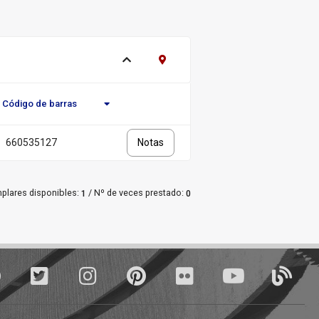
Ver ejemplares
Contacto Fondo Antiguo
Código de barras
Novedad/Enlaces
Multimedia
660535127
Notas
/
plares disponibles:
Nº de veces prestado:
1
0
Facebook
Twitter
Instagram
Pinterest
Flickr
youTube
Blogs