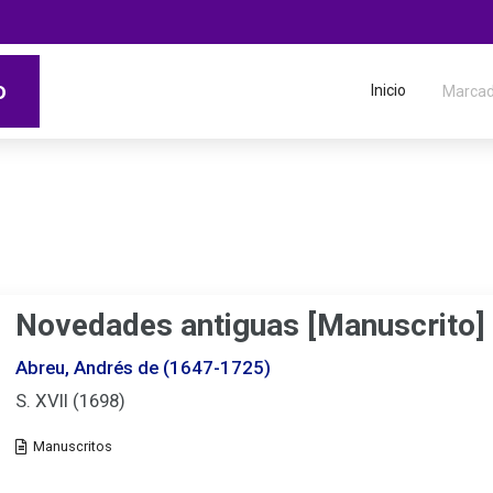
o
Inicio
Marca
Migas
de
situación
Novedades antiguas [Manuscrito]
Abreu, Andrés de (1647-1725)
S. XVII (1698)
Tipo
de
documento