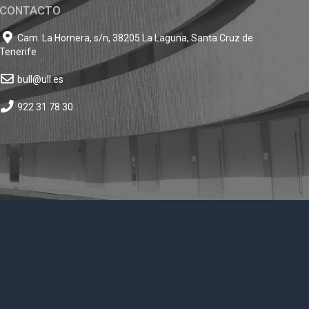
CONTACTO
Cam. La Hornera, s/n, 38205 La Laguna, Santa Cruz de
Tenerife
bull@ull.es
922 31 78 30