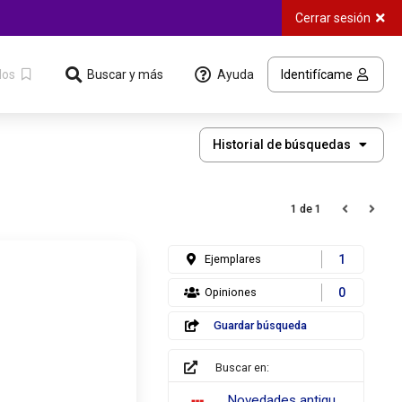
Cerrar sesión
Ayuda
dos
Buscar y más
Identifícame
Historial
Historial de búsquedas
de
búsquedas
1 de 1
Ejemplares
1
Opiniones
0
Guardar búsqueda
Buscar en:
REBIUN
Novedades antiguas [